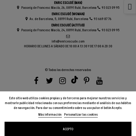
ENRIC ESCUDÉ (MAN)
Passeig de Francesc Macià, 26, 08191 Rubí, Barcelona
93 023 09 95
ENRIC ESCUDÉ (WOMAN)
Av. de Barcelona, 5, 08191 Rubí, Barcelona
93 669 87 76
ENRIC ESCUDÉ (ACTITUD)
Passeig de Francesc Macià, 24, 08191 Rubí, Barcelona
93 023 09 95
info@enricescude.com
HORARIO DE LUNES A SÁBADO DE 10:00 A 13:30 Y DE 17:00 A 20:30
© Todos los derechos reservados
Este sitio web utiliza cookies propias y de terceros para mejorar nuestros servicios y
mostrarle publicidad relacionada con sus preferencias mediante el análisis de sus hábitos
de navegación. Para dar su consentimiento sobre su uso pulse el botón Acepto.
Más información
Personalizar las cookies
ACEPTO