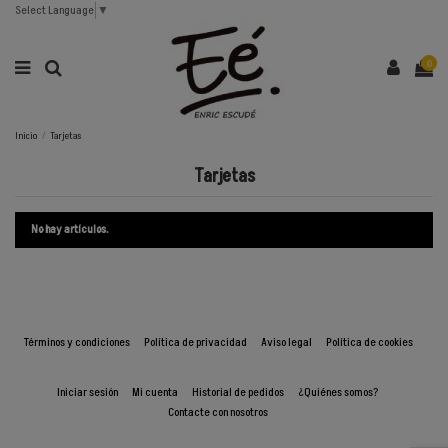
Select Language
▼
0
Inicio
Tarjetas
Tarjetas
No hay artículos.
Términos y condiciones
Política de privacidad
Aviso legal
Política de cookies
Iniciar sesión
Mi cuenta
Historial de pedidos
¿Quiénes somos?
Contacte con nosotros