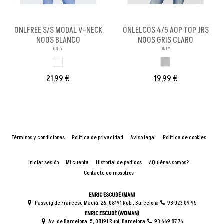
ONLFREE S/S MODAL V-NECK
ONLELCOS 4/5 AOP TOP JRS
NOOS BLANCO
NOOS GRIS CLARO
ONLY
ONLY
BLANCO
GRIS CLARO
21,99 €
19,99 €
Términos y condiciones
Política de privacidad
Aviso legal
Política de cookies
Iniciar sesión
Mi cuenta
Historial de pedidos
¿Quiénes somos?
Contacte con nosotros
ENRIC ESCUDÉ (MAN)
Passeig de Francesc Macià, 26, 08191 Rubí, Barcelona
93 023 09 95
ENRIC ESCUDÉ (WOMAN)
Av. de Barcelona, 5, 08191 Rubí, Barcelona
93 669 87 76