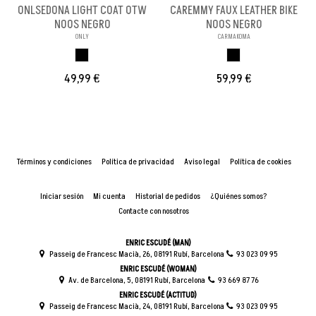
ONLSEDONA LIGHT COAT OTW
CAREMMY FAUX LEATHER BIKE
NOOS NEGRO
NOOS NEGRO
ONLY
CARMAKOMA
NEGRO
NEGRO
49,99 €
59,99 €
Términos y condiciones
Política de privacidad
Aviso legal
Política de cookies
Iniciar sesión
Mi cuenta
Historial de pedidos
¿Quiénes somos?
Contacte con nosotros
ENRIC ESCUDÉ (MAN)
Passeig de Francesc Macià, 26, 08191 Rubí, Barcelona
93 023 09 95
ENRIC ESCUDÉ (WOMAN)
Av. de Barcelona, 5, 08191 Rubí, Barcelona
93 669 87 76
ENRIC ESCUDÉ (ACTITUD)
Passeig de Francesc Macià, 24, 08191 Rubí, Barcelona
93 023 09 95