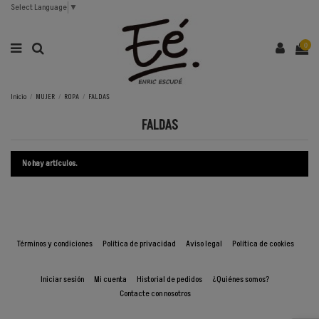
Select Language
▼
0
Inicio
MUJER
ROPA
FALDAS
FALDAS
No hay artículos.
Términos y condiciones
Política de privacidad
Aviso legal
Política de cookies
Iniciar sesión
Mi cuenta
Historial de pedidos
¿Quiénes somos?
Contacte con nosotros