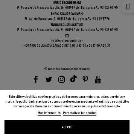
ENRIC ESCUDÉ (MAN)
Passeig de Francesc Macià, 26, 08191 Rubí, Barcelona
93 023 09 95
ENRIC ESCUDÉ (WOMAN)
Av. de Barcelona, 5, 08191 Rubí, Barcelona
93 669 87 76
ENRIC ESCUDÉ (ACTITUD)
Passeig de Francesc Macià, 24, 08191 Rubí, Barcelona
93 023 09 95
info@enricescude.com
HORARIO DE LUNES A SÁBADO DE 10:00 A 13:30 Y DE 17:00 A 20:30
© Todos los derechos reservados
Este sitio web utiliza cookies propias y de terceros para mejorar nuestros servicios y
mostrarle publicidad relacionada con sus preferencias mediante el análisis de sus hábitos
de navegación. Para dar su consentimiento sobre su uso pulse el botón Acepto.
Más información
Personalizar las cookies
ACEPTO