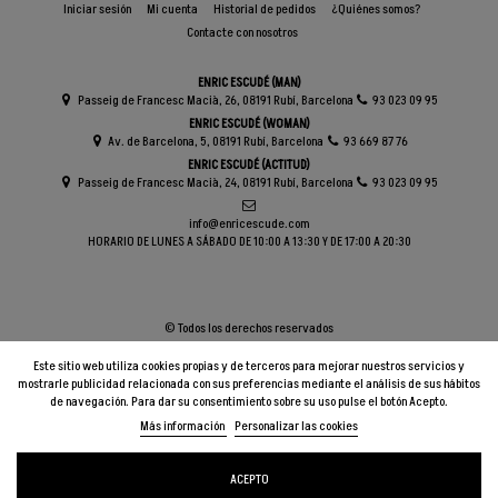
Iniciar sesión
Mi cuenta
Historial de pedidos
¿Quiénes somos?
Contacte con nosotros
ENRIC ESCUDÉ (MAN)
Passeig de Francesc Macià, 26, 08191 Rubí, Barcelona
93 023 09 95
ENRIC ESCUDÉ (WOMAN)
Av. de Barcelona, 5, 08191 Rubí, Barcelona
93 669 87 76
ENRIC ESCUDÉ (ACTITUD)
Passeig de Francesc Macià, 24, 08191 Rubí, Barcelona
93 023 09 95
info@enricescude.com
HORARIO DE LUNES A SÁBADO DE 10:00 A 13:30 Y DE 17:00 A 20:30
© Todos los derechos reservados
Este sitio web utiliza cookies propias y de terceros para mejorar nuestros servicios y
mostrarle publicidad relacionada con sus preferencias mediante el análisis de sus hábitos
de navegación. Para dar su consentimiento sobre su uso pulse el botón Acepto.
Más información
Personalizar las cookies
ACEPTO