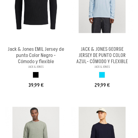
Jack & Jones EMIL Jersey de
JACK & JONES GEORGE
punto Color Negro -
JERSEY DE PUNTO COLOR
Cómodo y flexible
AZUL- CÓMODO Y FLEXIBLE
JACK & JONES
JACK & JONES
NEGRO
AZUL CLARO
39,99 €
29,99 €