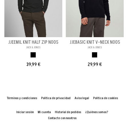
JJEEMIL KNIT HALF ZIP NOOS
JJEBASIC KNIT V-NECK NOOS
JACK & JONES
JACK & JONES
BLACK
NEGRO
39,99 €
29,99 €
Términos y condiciones
Política de privacidad
Aviso legal
Política de cookies
Iniciar sesión
Mi cuenta
Historial de pedidos
¿Quiénes somos?
Contacte con nosotros