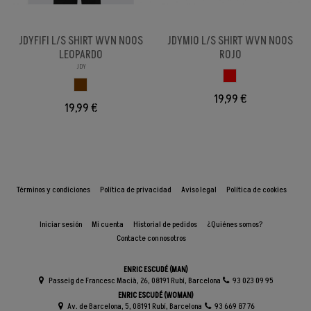
JDYFIFI L/S SHIRT WVN NOOS
JDYMIO L/S SHIRT WVN NOOS
LEOPARDO
ROJO
JDY
ROJO
LEOPARDO
19,99 €
19,99 €
Términos y condiciones
Política de privacidad
Aviso legal
Política de cookies
Iniciar sesión
Mi cuenta
Historial de pedidos
¿Quiénes somos?
Contacte con nosotros
ENRIC ESCUDÉ (MAN)
Passeig de Francesc Macià, 26, 08191 Rubí, Barcelona
93 023 09 95
ENRIC ESCUDÉ (WOMAN)
Av. de Barcelona, 5, 08191 Rubí, Barcelona
93 669 87 76