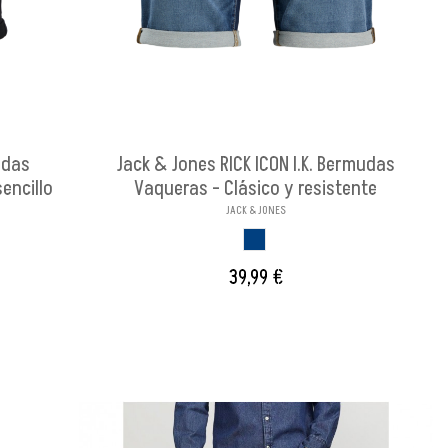
udas
Jack & Jones RICK ICON I.K. Bermudas
encillo
Vaqueras - Clásico y resistente
JACK & JONES
AZUL
39,99 €