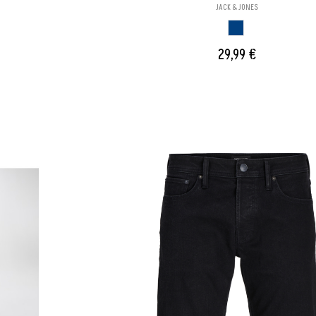
JACK & JONES
AZUL
29,99 €