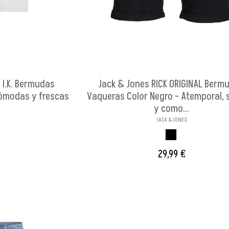
 I.K. Bermudas
Jack & Jones RICK ORIGINAL Berm
Cómodas y frescas
Vaqueras Color Negro - Atemporal, s
y como...
JACK & JONES
O
NEGRO
29,99 €