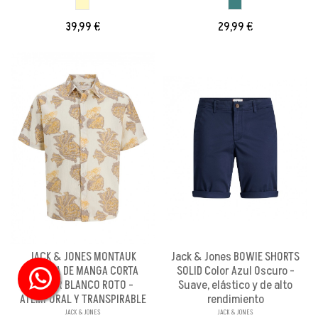
BEIGE
GRIS AZULADO
39,99 €
29,99 €
JACK & JONES MONTAUK
Jack & Jones BOWIE SHORTS
CAMISA DE MANGA CORTA
SOLID Color Azul Oscuro -
COLOR BLANCO ROTO -
Suave, elástico y de alto
ATEMPORAL Y TRANSPIRABLE
rendimiento
JACK & JONES
JACK & JONES