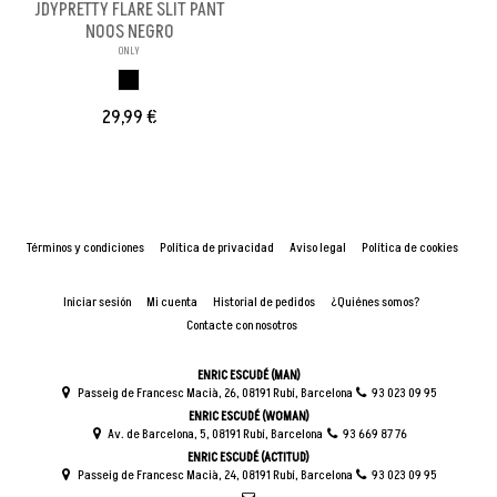
JDYPRETTY FLARE SLIT PANT
NOOS NEGRO
ONLY
NEGRO
29,99 €
Términos y condiciones
Política de privacidad
Aviso legal
Política de cookies
Iniciar sesión
Mi cuenta
Historial de pedidos
¿Quiénes somos?
Contacte con nosotros
ENRIC ESCUDÉ (MAN)
Passeig de Francesc Macià, 26, 08191 Rubí, Barcelona
93 023 09 95
ENRIC ESCUDÉ (WOMAN)
Av. de Barcelona, 5, 08191 Rubí, Barcelona
93 669 87 76
ENRIC ESCUDÉ (ACTITUD)
Passeig de Francesc Macià, 24, 08191 Rubí, Barcelona
93 023 09 95