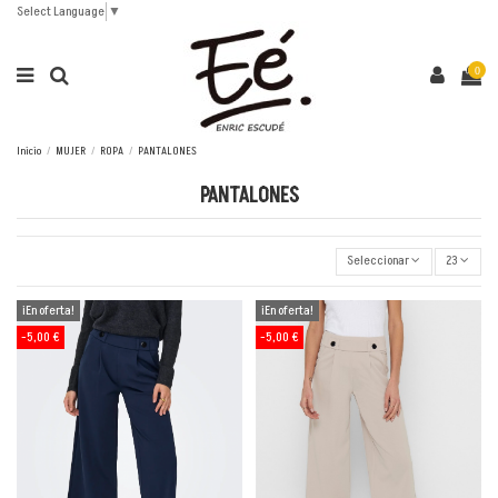
Select Language
▼
0
Inicio
MUJER
ROPA
PANTALONES
PANTALONES
Seleccionar
23
¡En oferta!
¡En oferta!
-5,00 €
-5,00 €