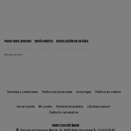
PAGO 100% SEGURO
ENVÍO GRATIS
DEVOLUCIÓN EN 30 DÍAS
Reviews by
Revi
Términos y condiciones
Política de privacidad
Aviso legal
Política de cookies
Iniciar sesión
Mi cuenta
Historial de pedidos
¿Quiénes somos?
Contacte con nosotros
ENRIC ESCUDÉ (MAN)
Passeig de Francesc Macià, 26, 08191 Rubí, Barcelona
93 023 09 95