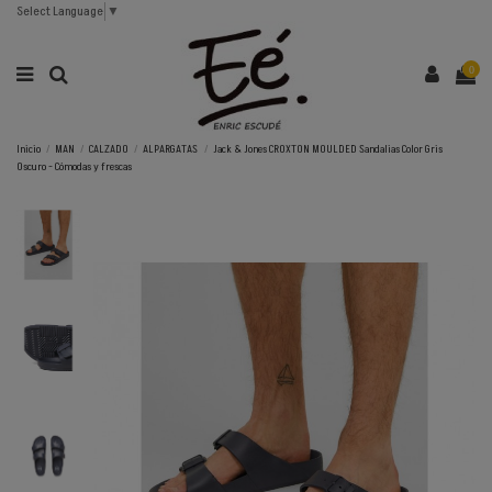
Select Language
▼
0
Inicio
MAN
CALZADO
ALPARGATAS
Jack & Jones CROXTON MOULDED Sandalias Color Gris
Oscuro - Cómodas y frescas