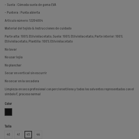
- Suela : Cómoda suela de goma EVA
- Puntera : Punta abierta
Artículo número: 12204004
Material del tejido & Instrucciones de cuidado
Parte alta: 100% Etilvinilacetato; Suela: 100% Etilvinilacetato; Parte interior: 100%
Etilvinilacetato; Plantilla: 100% Etilvinilacetato
No lavar
No usar lejía
No planchar
Secar en vertical sin escurrir
No secar en la secadora
Limpieza en seco profesional con percloroetileno y todos los solventes representados con el
símbolo F, proceso normal
Color
GRIS OSCURO
Talla
40
41
45
46