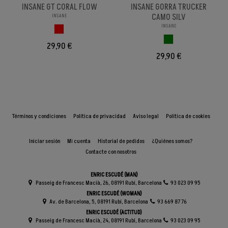
INSANE GT CORAL FLOW
INSANE GORRA TRUCKER
CAMO SILV
INSANE
INSANE
ROJO
VERDE
29,90 €
29,90 €
Términos y condiciones
Política de privacidad
Aviso legal
Política de cookies
Iniciar sesión
Mi cuenta
Historial de pedidos
¿Quiénes somos?
Contacte con nosotros
ENRIC ESCUDÉ (MAN)
Passeig de Francesc Macià, 26, 08191 Rubí, Barcelona
93 023 09 95
ENRIC ESCUDÉ (WOMAN)
Av. de Barcelona, 5, 08191 Rubí, Barcelona
93 669 87 76
ENRIC ESCUDÉ (ACTITUD)
Passeig de Francesc Macià, 24, 08191 Rubí, Barcelona
93 023 09 95