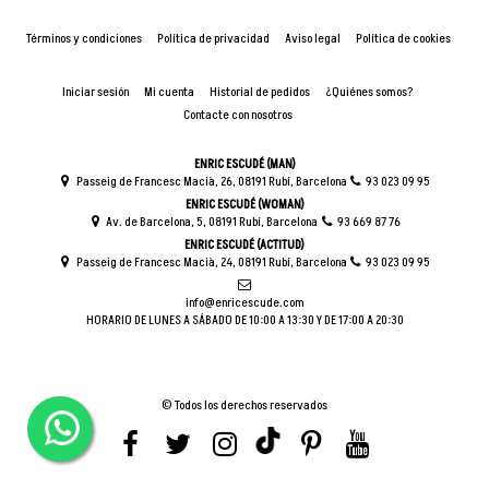
Términos y condiciones
Política de privacidad
Aviso legal
Política de cookies
Iniciar sesión
Mi cuenta
Historial de pedidos
¿Quiénes somos?
Contacte con nosotros
ENRIC ESCUDÉ (MAN)
Passeig de Francesc Macià, 26, 08191 Rubí, Barcelona
93 023 09 95
ENRIC ESCUDÉ (WOMAN)
Av. de Barcelona, 5, 08191 Rubí, Barcelona
93 669 87 76
ENRIC ESCUDÉ (ACTITUD)
Passeig de Francesc Macià, 24, 08191 Rubí, Barcelona
93 023 09 95
info@enricescude.com
HORARIO DE LUNES A SÁBADO DE 10:00 A 13:30 Y DE 17:00 A 20:30
© Todos los derechos reservados