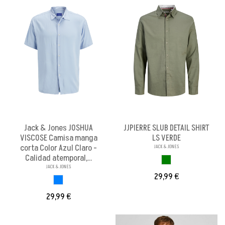
Jack & Jones JOSHUA
JJPIERRE SLUB DETAIL SHIRT
VISCOSE Camisa manga
LS VERDE
corta Color Azul Claro -
JACK & JONES
Calidad atemporal,...
VERDE
JACK & JONES
29,99 €
AZUL CLARO
29,99 €