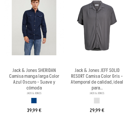
Jack & Jones SHERIDAN
Jack & Jones JEFF SOLID
Camisa manga larga Color
RESORT Camisa Color Gris -
Azul Oscuro - Suave y
Atemporal de calidad, ideal
cómoda
para...
JACK & JONES
JACK & JONES
AZUL OSCURO
GRIS
39,99 €
29,99 €