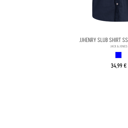
JJHENRY SLUB SHIRT S
JACK & JONES
AZUL 
34,99 €