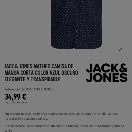
JACK & JONES MATHEO CAMISA DE
MANGA CORTA COLOR AZUL OSCURO -
ELEGANTE Y TRANSPIRABLE
Referencia
12289361.AZUL OSCURO.L
34,99 €
Impuestos incluidos
Súper cómodo, súper fácil. Esta camisa básica es tu opción para el día a día. Suave,
transpirable y combina con todo.
La tela entretejida es un material fuerte y duradero que no se estira como los tejidos de
punto.