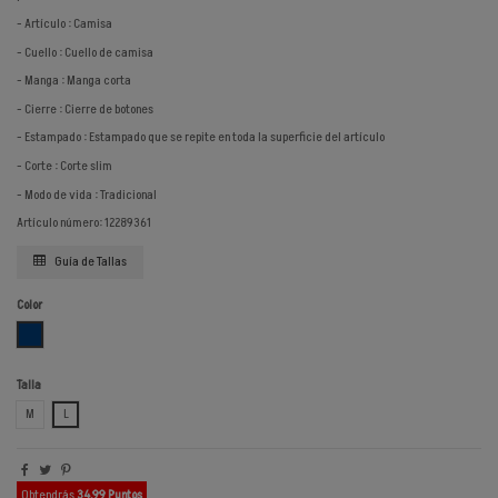
- Artículo : Camisa
- Cuello : Cuello de camisa
- Manga : Manga corta
- Cierre : Cierre de botones
- Estampado : Estampado que se repite en toda la superficie del artículo
- Corte : Corte slim
- Modo de vida : Tradicional
Artículo número: 12289361
Guía de Tallas
Color
AZUL OSCURO
Talla
M
L
Obtendrás
34.99 Puntos