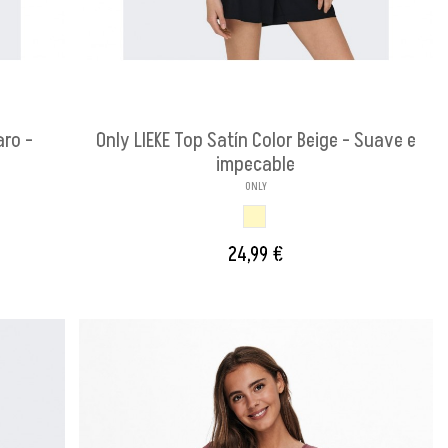
aro -
Only LIEKE Top Satín Color Beige - Suave e
impecable
ONLY
BEIGE
24,99 €