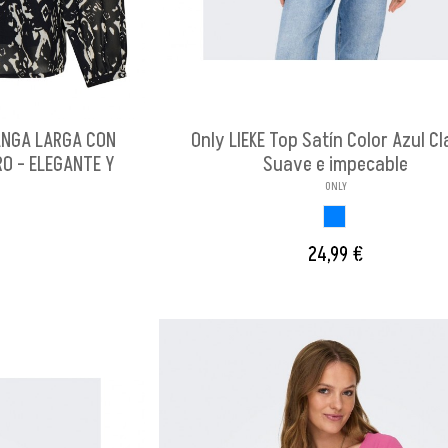
ANGA LARGA CON
Only LIEKE Top Satín Color Azul Cl
RO - ELEGANTE Y
Suave e impecable
ONLY
AZUL CLARO
O
24,99 €