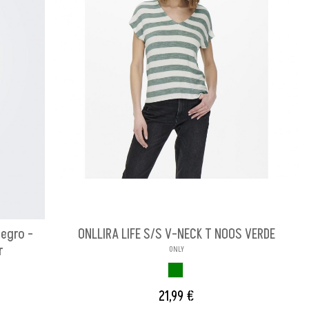
egro -
ONLLIRA LIFE S/S V-NECK T NOOS VERDE
r
ONLY
VERDE
21,99 €