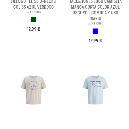
JJELOGO TEE SS O-NECK 2
JACK&JONES LOGO CAMISETA
COL SS AZUL VERDOSO
MANGA CORTA COLOR AZUL
OSCURO - CÓMODA Y USO
JACK & JONES
DIARIO
VERDE OSCURO
JACK & JONES
12,99 €
AZUL OSCURO
12,99 €