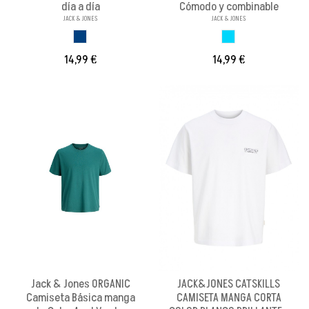
día a día
Cómodo y combinable
JACK & JONES
JACK & JONES
AZUL
AZUL CLARO
14,99 €
14,99 €
Jack & Jones ORGANIC
JACK&JONES CATSKILLS
Camiseta Básica manga
CAMISETA MANGA CORTA