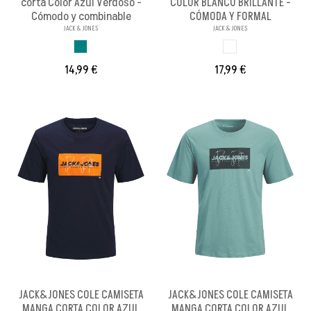
corta Color Azul Verdoso -
COLOR BLANCO BRILLANTE -
Cómodo y combinable
CÓMODA Y FORMAL
JACK & JONES
JACK & JONES
AZUL VERDOSO
BLANCO BRILL PA
14,99 €
17,99 €
JACK&JONES COLE CAMISETA
JACK&JONES COLE CAMISETA
MANGA CORTA COLOR AZUL
MANGA CORTA COLOR AZUL