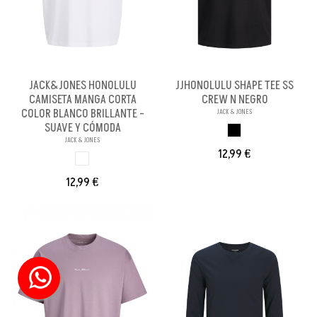
JACK&JONES HONOLULU
JJHONOLULU SHAPE TEE SS
CAMISETA MANGA CORTA
CREW N NEGRO
COLOR BLANCO BRILLANTE -
JACK & JONES
SUAVE Y CÓMODA
NEGRO
JACK & JONES
12,99 €
BLANCO BRILL PA
12,99 €