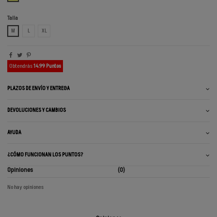
Talla
M
L
XL
Obtendrás
14.99 Puntos
PLAZOS DE ENVÍO Y ENTREGA
DEVOLUCIONES Y CAMBIOS
AYUDA
¿CÓMO FUNCIONAN LOS PUNTOS?
Opiniones
(0)
No hay opiniones