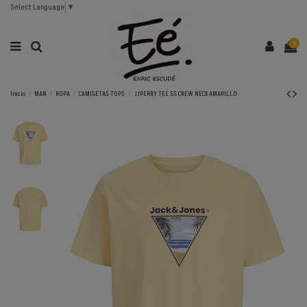
Select Language
▼
0
Inicio
MAN
ROPA
CAMISETAS TOPS
JJPERRY TEE SS CREW NECK AMARILLO