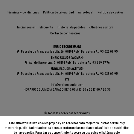
Términos y condiciones
Política de privacidad
Aviso legal
Política de cookies
Iniciar sesión
Mi cuenta
Historial de pedidos
¿Quiénes somos?
Contacte con nosotros
ENRIC ESCUDÉ (MAN)
Passeig de Francesc Macià, 26, 08191 Rubí, Barcelona
93 023 09 95
ENRIC ESCUDÉ (WOMAN)
Av. de Barcelona, 5, 08191 Rubí, Barcelona
93 669 87 76
ENRIC ESCUDÉ (ACTITUD)
Passeig de Francesc Macià, 24, 08191 Rubí, Barcelona
93 023 09 95
info@enricescude.com
HORARIO DE LUNES A SÁBADO DE 10:00 A 13:30 Y DE 17:00 A 20:30
© Todos los derechos reservados
Este sitio web utiliza cookies propias y de terceros para mejorar nuestros servicios y
mostrarle publicidad relacionada con sus preferencias mediante el análisis de sus hábitos
de navegación. Para dar su consentimiento sobre su uso pulse el botón Acepto.