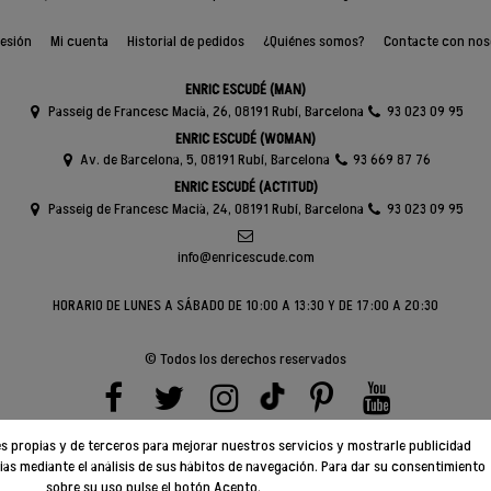
sesión
Mi cuenta
Historial de pedidos
¿Quiénes somos?
Contacte con nos
ENRIC ESCUDÉ (MAN)
Passeig de Francesc Macià, 26, 08191 Rubí, Barcelona
93 023 09 95
ENRIC ESCUDÉ (WOMAN)
Av. de Barcelona, 5, 08191 Rubí, Barcelona
93 669 87 76
ENRIC ESCUDÉ (ACTITUD)
Passeig de Francesc Macià, 24, 08191 Rubí, Barcelona
93 023 09 95
info@enricescude.com
HORARIO DE LUNES A SÁBADO DE 10:00 A 13:30 Y DE 17:00 A 20:30
© Todos los derechos reservados
ies propias y de terceros para mejorar nuestros servicios y mostrarle publicidad
ias mediante el análisis de sus hábitos de navegación. Para dar su consentimiento
sobre su uso pulse el botón Acepto.