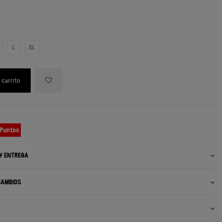
L
XL
 carrito
 Puntos
 Y ENTREGA
CAMBIOS