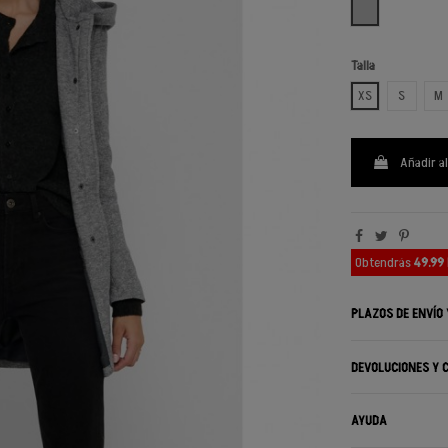
GRIS CLARO
Talla
XS
S
M
Añadir al
Obtendrás
49.99
PLAZOS DE ENVÍO
DEVOLUCIONES Y 
AYUDA