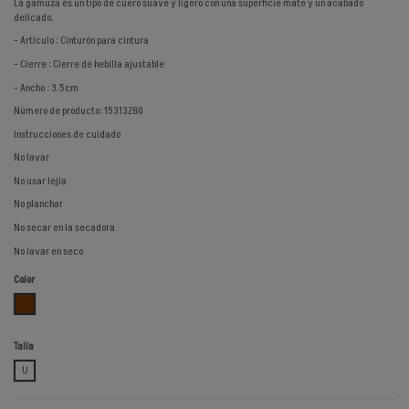
La gamuza es un tipo de cuero suave y ligero con una superficie mate y un acabado
delicado.
- Artículo : Cinturón para cintura
- Cierre : Cierre de hebilla ajustable
- Ancho : 3.5cm
Número de producto: 15313280
Instrucciones de cuidado
No lavar
No usar lejía
No planchar
No secar en la secadora
No lavar en seco
Color
MARRON
Talla
U