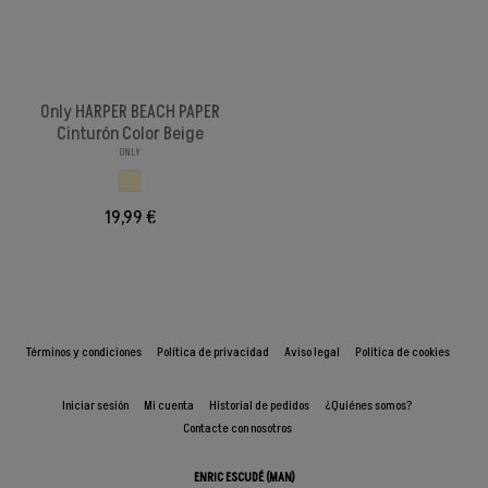
Only HARPER BEACH PAPER
Cinturón Color Beige
ONLY
BEIGE
19,99 €
Términos y condiciones
Política de privacidad
Aviso legal
Política de cookies
Iniciar sesión
Mi cuenta
Historial de pedidos
¿Quiénes somos?
Contacte con nosotros
ENRIC ESCUDÉ (MAN)