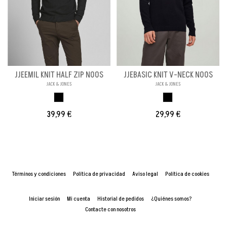
JJEEMIL KNIT HALF ZIP NOOS
JJEBASIC KNIT V-NECK NOOS
JACK & JONES
JACK & JONES
BLACK
NEGRO
39,99 €
29,99 €
Términos y condiciones
Política de privacidad
Aviso legal
Política de cookies
Iniciar sesión
Mi cuenta
Historial de pedidos
¿Quiénes somos?
Contacte con nosotros