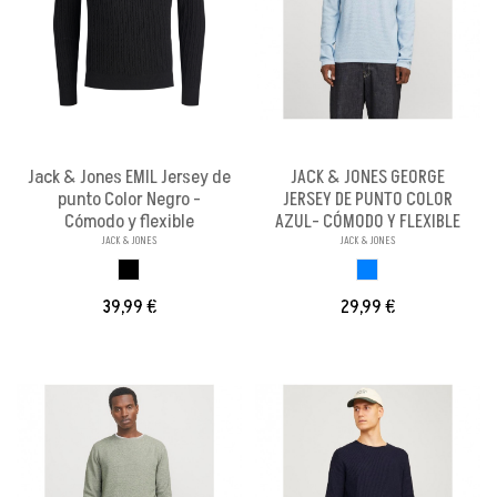
Jack & Jones EMIL Jersey de
JACK & JONES GEORGE
punto Color Negro -
JERSEY DE PUNTO COLOR
Cómodo y flexible
AZUL- CÓMODO Y FLEXIBLE
JACK & JONES
JACK & JONES
NEGRO
AZUL
39,99 €
29,99 €