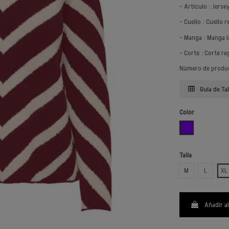
- Artículo : Jers
- Cuello : Cuello 
- Manga : Manga l
- Corte : Corte re
Número de produ
Guía de Tal
Color
VIOLETA
Talla
M
L
XL
Añadir al