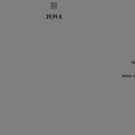
GRIS CLARO
39,99 €
Té
Iniciar 