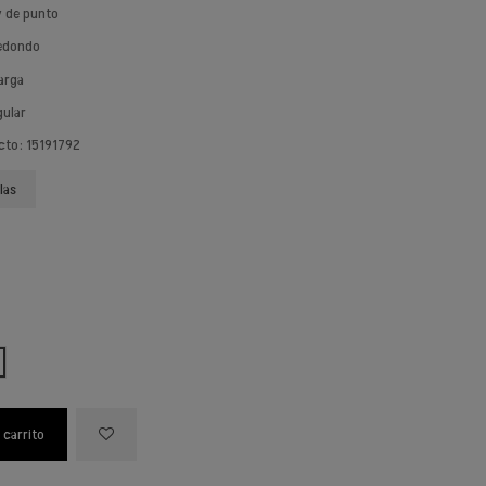
ey de punto
redondo
arga
gular
cto: 15191792
las
 carrito