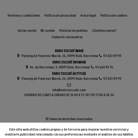
Términos y condiciones
Política de privacidad
Aviso legal
Política de cookies
Iniciar sesión
Mi cuenta
Historial de pedidos
¿Quiénes somos?
Contacte con nosotros
ENRIC ESCUDÉ (MAN)
Passeig de Francesc Macià, 26, 08191 Rubí, Barcelona
93 023 09 95
ENRIC ESCUDÉ (WOMAN)
Av. de Barcelona, 5, 08191 Rubí, Barcelona
93 669 87 76
ENRIC ESCUDÉ (ACTITUD)
Passeig de Francesc Macià, 24, 08191 Rubí, Barcelona
93 023 09 95
info@enricescude.com
HORARIO DE LUNES A SÁBADO DE 10:00 A 13:30 Y DE 17:00 A 20:30
© Todos los derechos reservados
Este sitio web utiliza cookies propias y de terceros para mejorar nuestros servicios y
mostrarle publicidad relacionada con sus preferencias mediante el análisis de sus hábitos