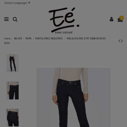
Select Language
▼
0
Inicio
MUJER
ROPA
PANTALONES VAQUEROS
ONLALICIA REG STRT DNM CR NOOS
AZUL