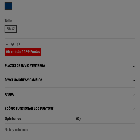
AZUL OSCURO
Talla
28/32
Obtendrás
44.99 Puntos
PLAZOS DE ENVÍO Y ENTREGA
DEVOLUCIONES Y CAMBIOS
AYUDA
¿CÓMO FUNCIONAN LOS PUNTOS?
Opiniones
(0)
No hay opiniones