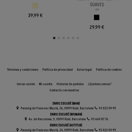
SUAVES
BEIGE
JDY
39,99 €
NEGRO
29,99 €
Términos y condiciones
Política de privacidad
Aviso legal
Política de cookies
Iniciar sesión
Mi cuenta
Historial de pedidos
¿Quiénes somos?
Contacte con nosotros
ENRIC ESCUDÉ (MAN)
Passeig de Francesc Macià, 26, 08191 Rubí, Barcelona
93 023 09 95
ENRIC ESCUDÉ (WOMAN)
Av. de Barcelona, 5, 08191 Rubí, Barcelona
93 669 87 76
ENRIC ESCUDÉ (ACTITUD)
Passeig de Francesc Macià, 24, 08191 Rubí, Barcelona
93 023 09 95