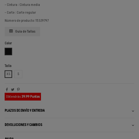
- Cintura : Cintura media
- Corte : Corte regular
Número de producto: 15329797
Guía de Tallas
Color
NEGRO PHANTOM
Talla
XS
S
Obtendrás
39.99 Puntos
PLAZOS DE ENVÍO Y ENTREGA
DEVOLUCIONES Y CAMBIOS