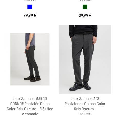
JACK & JONES
JACK & JONES
AZUL OSCURO
VERDE OSCURO
29,99 €
39,99 €
Jack & Jones MARCO
Jack & Jones ACE
CONNOR Pantalón Chino
Pantalones Chinos Color
Color Gris Oscuro - Elástico
Gris Oscuro -
y cómodo
JACK & JONES