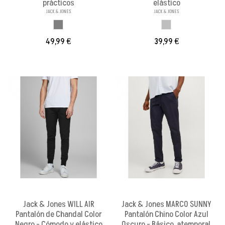
prácticos
elástico
JACK & JONES
JACK & JONES
GRIS ASPHALT
GRIS CLARO
49,99 €
39,99 €
Jack & Jones WILL AIR
Jack & Jones MARCO SUNNY
Pantalón de Chandal Color
Pantalón Chino Color Azul
Negro - Cómodo y elástico
Oscuro - Básico, atemporal,