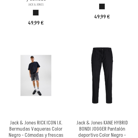
JACK & JONES
GRIS OSCURO
GRIS OSCURO
49,99 €
49,99 €
Jack & Jones RICK ICON I.K.
Jack & Jones KANE HYBRID
Bermudas Vaqueras Color
BONDI JOGGER Pantalón
Negro - Cómodas y frescas
deportivo Color Negro -