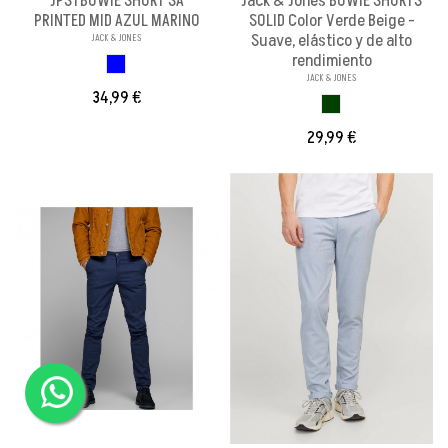
JPSTBOWIE SHORT SA
Jack & Jones BOWIE SHORTS
PRINTED MID AZUL MARINO
SOLID Color Verde Beige -
Suave, elástico y de alto
JACK & JONES
rendimiento
AZUL OSCURO
JACK & JONES
34,99 €
VERDE
29,99 €