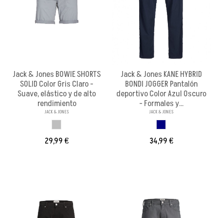
Jack & Jones BOWIE SHORTS
Jack & Jones KANE HYBRID
SOLID Color Gris Claro -
BONDI JOGGER Pantalón
Suave, elástico y de alto
deportivo Color Azul Oscuro
rendimiento
- Formales y...
JACK & JONES
JACK & JONES
GRIS CLARO
AZUL MARINO
29,99 €
34,99 €