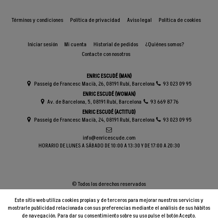
Términos y condiciones
Política de privacidad
Aviso legal
Política de cookies
Iniciar sesión
Mi cuenta
Historial de pedidos
¿Quiénes somos?
Contacte con nosotros
ENRIC ESCUDÉ (MAN)
Passeig de Francesc Macià, 26, 08191 Rubí, Barcelona
93 023 09 95
ENRIC ESCUDÉ (WOMAN)
Av. de Barcelona, 5, 08191 Rubí, Barcelona
93 669 87 76
ENRIC ESCUDÉ (ACTITUD)
Passeig de Francesc Macià, 24, 08191 Rubí, Barcelona
93 023 09 95
info@enricescude.com
HORARIO DE LUNES A SÁBADO DE 10:00 A 13:30 Y DE 17:00 A 20:30
© Todos los derechos reservados
Este sitio web utiliza cookies propias y de terceros para mejorar nuestros servicios y
mostrarle publicidad relacionada con sus preferencias mediante el análisis de sus hábitos
de navegación. Para dar su consentimiento sobre su uso pulse el botón Acepto.