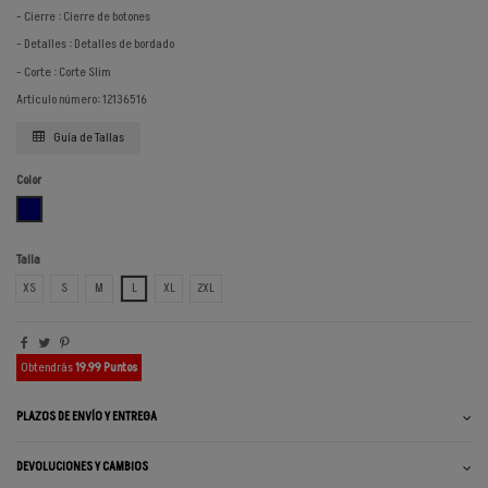
- Cierre : Cierre de botones
- Detalles : Detalles de bordado
- Corte : Corte Slim
Artículo número: 12136516
Guía de Tallas
Color
AZUL MARINO
Talla
XS
S
M
L
XL
2XL
Obtendrás
19.99 Puntos
PLAZOS DE ENVÍO Y ENTREGA
DEVOLUCIONES Y CAMBIOS