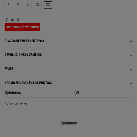
S
M
L
XL
2XL
Obtendrás
29.99 Puntos
PLAZOS DE ENVÍO Y ENTREGA
DEVOLUCIONES Y CAMBIOS
AYUDA
¿CÓMO FUNCIONAN LOS PUNTOS?
Opiniones
(0)
No hay opiniones
Opiniones