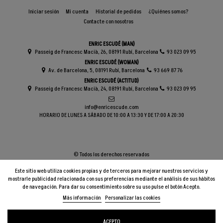
Iniciar sesión
Mi cuenta
Historial de pedidos
¿Quiénes somos?
Contacte con nosotros
ENRIC ESCUDÉ (MAN)
Passeig de Francesc Macià, 26, 08191 Rubí, Barcelona
93 023 09 95
ENRIC ESCUDÉ (WOMAN)
Av. de Barcelona, 5, 08191 Rubí, Barcelona
93 669 87 76
ENRIC ESCUDÉ (ACTITUD)
Passeig de Francesc Macià, 24, 08191 Rubí, Barcelona
93 023 09 95
info@enricescude.com
HORARIO DE LUNES A SÁBADO DE 10:00 A 13:30 Y DE 17:00 A 20:30
© Todos los derechos reservados
Este sitio web utiliza cookies propias y de terceros para mejorar nuestros servicios y
mostrarle publicidad relacionada con sus preferencias mediante el análisis de sus hábitos
de navegación. Para dar su consentimiento sobre su uso pulse el botón Acepto.
Más información
Personalizar las cookies
Añadir al carrito
ACEPTO