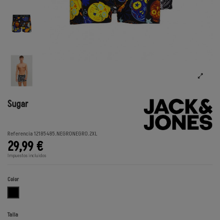
Sugar
Referencia
12185485.NEGRONEGRO.2XL
29,99 €
Impuestos incluidos
Color
NEGRONEGRO
Talla