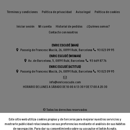
Términos y condiciones
Política de privacidad
Aviso legal
Política de cookies
Iniciar sesión
Mi cuenta
Historial de pedidos
¿Quiénes somos?
Contacte con nosotros
ENRIC ESCUDÉ (MAN)
Passeig de Francesc Macià, 26, 08191 Rubí, Barcelona
93 023 09 95
ENRIC ESCUDÉ (WOMAN)
Av. de Barcelona, 5, 08191 Rubí, Barcelona
93 669 87 76
ENRIC ESCUDÉ (ACTITUD)
Passeig de Francesc Macià, 24, 08191 Rubí, Barcelona
93 023 09 95
info@enricescude.com
HORARIO DE LUNES A SÁBADO DE 10:00 A 13:30 Y DE 17:00 A 20:30
© Todos los derechos reservados
Este sitio web utiliza cookies propias y de terceros para mejorar nuestros servicios y
mostrarle publicidad relacionada con sus preferencias mediante el análisis de sus hábitos
de navegación. Para dar su consentimiento sobre su uso pulse el botón Acepto.