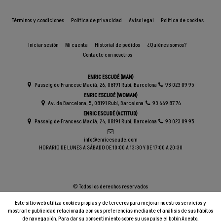
Términos y condiciones
Política de privacidad
Aviso legal
Política de cookies
Iniciar sesión
Mi cuenta
Historial de pedidos
¿Quiénes somos?
Contacte con nosotros
ENRIC ESCUDÉ (MAN)
Passeig de Francesc Macià, 26, 08191 Rubí, Barcelona
93 023 09 95
ENRIC ESCUDÉ (WOMAN)
Av. de Barcelona, 5, 08191 Rubí, Barcelona
93 669 87 76
ENRIC ESCUDÉ (ACTITUD)
Passeig de Francesc Macià, 24, 08191 Rubí, Barcelona
93 023 09 95
info@enricescude.com
HORARIO DE LUNES A SÁBADO DE 10:00 A 13:30 Y DE 17:00 A 20:30
© Todos los derechos reservados
Este sitio web utiliza cookies propias y de terceros para mejorar nuestros servicios y
mostrarle publicidad relacionada con sus preferencias mediante el análisis de sus hábitos
de navegación. Para dar su consentimiento sobre su uso pulse el botón Acepto.