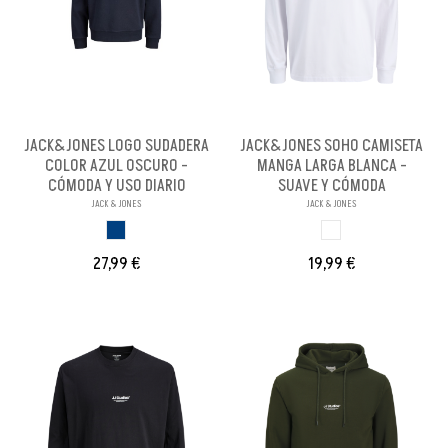
JACK&JONES LOGO SUDADERA
JACK&JONES SOHO CAMISETA
COLOR AZUL OSCURO -
MANGA LARGA BLANCA -
CÓMODA Y USO DIARIO
SUAVE Y CÓMODA
JACK & JONES
JACK & JONES
AZUL OSCURO
BLANCO
27,99 €
19,99 €