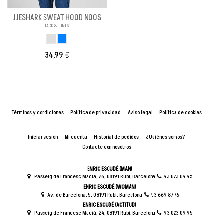
JJESHARK SWEAT HOOD NOOS
JACK & JONES
GRIS
AZUL
34,99 €
Términos y condiciones
Política de privacidad
Aviso legal
Política de cookies
Iniciar sesión
Mi cuenta
Historial de pedidos
¿Quiénes somos?
Contacte con nosotros
ENRIC ESCUDÉ (MAN)
Passeig de Francesc Macià, 26, 08191 Rubí, Barcelona
93 023 09 95
ENRIC ESCUDÉ (WOMAN)
Av. de Barcelona, 5, 08191 Rubí, Barcelona
93 669 87 76
ENRIC ESCUDÉ (ACTITUD)
Passeig de Francesc Macià, 24, 08191 Rubí, Barcelona
93 023 09 95