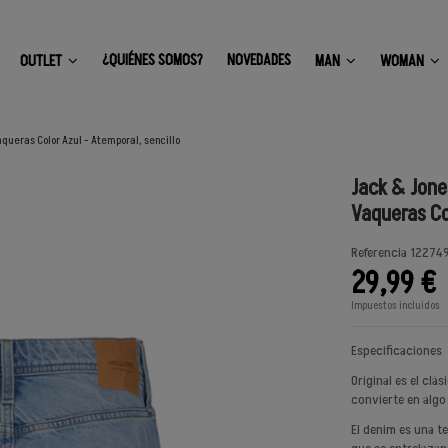
¿QUIÉNES SOMOS?
NOVEDADES
OUTLET
MAN
WOMAN
ueras Color Azul - Atemporal, sencillo
Jack & Jon
Vaqueras Co
Referencia
12274
29,99 €
Impuestos incluidos
Especificaciones
Original es el clá
convierte en algo
El denim es una t