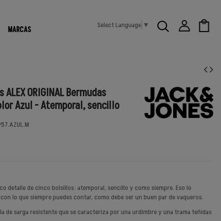
Select Language
▼
MARCAS
es ALEX ORIGINAL Bermudas
lor Azul - Atemporal, sencillo
957.AZUL.M
sico detalle de cinco bolsillos: atemporal, sencillo y como siempre. Eso lo
 con lo que siempre puedes contar, como debe ser un buen par de vaqueros.
ela de sarga resistente que se caracteriza por una urdimbre y una trama teñidas