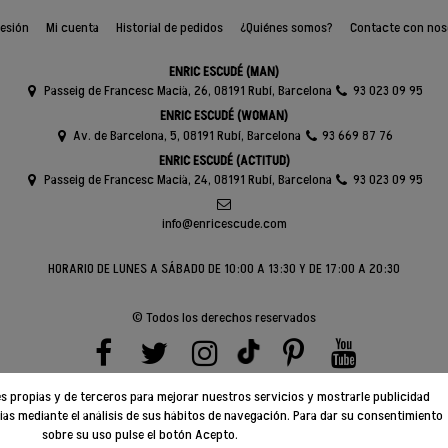
sesión
Mi cuenta
Historial de pedidos
¿Quiénes somos?
Contacte con nos
ENRIC ESCUDÉ (MAN)
Passeig de Francesc Macià, 26, 08191 Rubí, Barcelona
93 023 09 95
ENRIC ESCUDÉ (WOMAN)
Av. de Barcelona, 5, 08191 Rubí, Barcelona
93 669 87 76
ENRIC ESCUDÉ (ACTITUD)
Passeig de Francesc Macià, 24, 08191 Rubí, Barcelona
93 023 09 95
info@enricescude.com
HORARIO DE LUNES A SÁBADO DE 10:00 A 13:30 Y DE 17:00 A 20:30
© Todos los derechos reservados
ies propias y de terceros para mejorar nuestros servicios y mostrarle publicidad
ias mediante el análisis de sus hábitos de navegación. Para dar su consentimiento
sobre su uso pulse el botón Acepto.