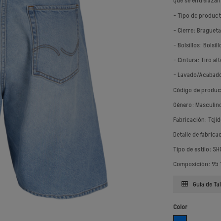
que se entrelazan
- Tipo de produc
- Cierre: Braguet
- Bolsillos: Bolsi
- Cintura: Tiro alt
- Lavado/Acabado
Código de produ
Género: Masculin
Fabricación: Teji
Detalle de fabrica
Tipo de estilo: S
Composición: 95 
Guía de Tal
Color