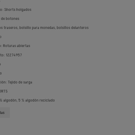
.
to: Shorts holgados
a de botones
llos traseros, bolsillo para monedas, bolsillos delanteros
o
: Roturas abiertas
cto: 12274957
o
do
ción: Tejido de sarga
HORTS
% algodón, 5 % algodón reciclado
las