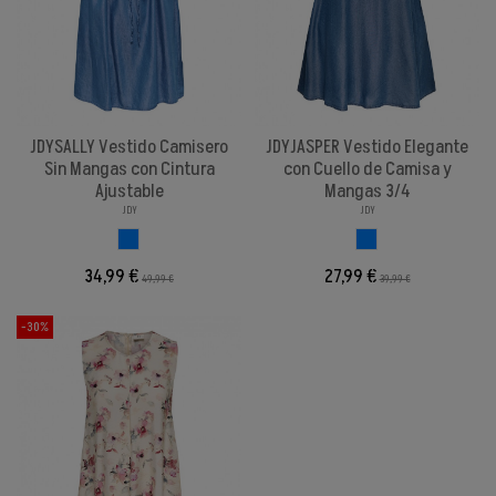
JDYSALLY Vestido Camisero
JDYJASPER Vestido Elegante
Sin Mangas con Cintura
con Cuello de Camisa y
Ajustable
Mangas 3/4
JDY
JDY
AZUL
AZUL
34,99 €
27,99 €
49,99 €
39,99 €
-30%