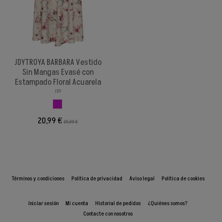
JDYTROYA BARBARA Vestido
Sin Mangas Evasé con
Estampado Floral Acuarela
JDY
FLORES
20,99 €
29,99 €
Términos y condiciones
Política de privacidad
Aviso legal
Política de cookies
Iniciar sesión
Mi cuenta
Historial de pedidos
¿Quiénes somos?
Contacte con nosotros