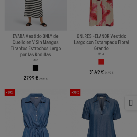
EVARA Vestido ONLY de
ONLRESI-ELANOR Vestido
Cuello en V Sin Mangas
Largo con Estampado Floral
Tirantes Estrechos Largo
Grande
por las Rodillas
ONLY
ONLY
FLORAL
NEGROBLANCO
31,49 €
44,99 €
27,99 €
39,99 €
-30%
-30%