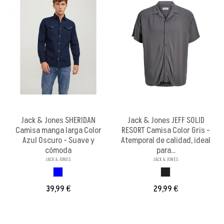
Jack & Jones SHERIDAN
Jack & Jones JEFF SOLID
Camisa manga larga Color
RESORT Camisa Color Gris -
Azul Oscuro - Suave y
Atemporal de calidad, ideal
cómoda
para...
JACK & JONES
JACK & JONES
AZUL OSCURO
GRIS OSCURO
39,99 €
29,99 €