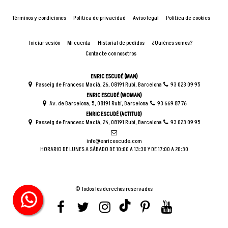
Términos y condiciones
Política de privacidad
Aviso legal
Política de cookies
Iniciar sesión
Mi cuenta
Historial de pedidos
¿Quiénes somos?
Contacte con nosotros
ENRIC ESCUDÉ (MAN)
Passeig de Francesc Macià, 26, 08191 Rubí, Barcelona
93 023 09 95
ENRIC ESCUDÉ (WOMAN)
Av. de Barcelona, 5, 08191 Rubí, Barcelona
93 669 87 76
ENRIC ESCUDÉ (ACTITUD)
Passeig de Francesc Macià, 24, 08191 Rubí, Barcelona
93 023 09 95
info@enricescude.com
HORARIO DE LUNES A SÁBADO DE 10:00 A 13:30 Y DE 17:00 A 20:30
© Todos los derechos reservados