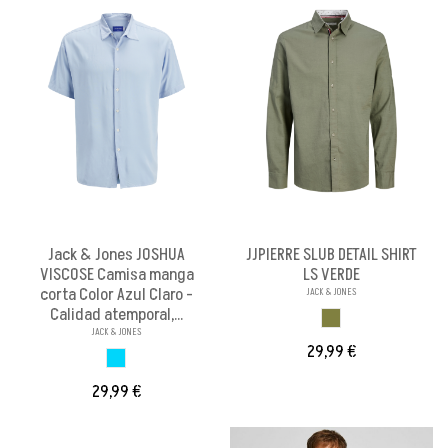
Jack & Jones JOSHUA
JJPIERRE SLUB DETAIL SHIRT
VISCOSE Camisa manga
LS VERDE
corta Color Azul Claro -
JACK & JONES
Calidad atemporal,...
GRIS VERDOSO
JACK & JONES
29,99 €
AZUL CLARO
29,99 €