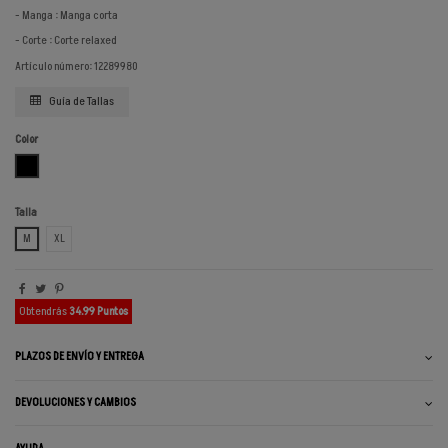
- Manga : Manga corta
- Corte : Corte relaxed
Artículo número: 12289980
Guía de Tallas
Color
NEGRO
Talla
M
XL
Obtendrás
34.99 Puntos
PLAZOS DE ENVÍO Y ENTREGA
DEVOLUCIONES Y CAMBIOS