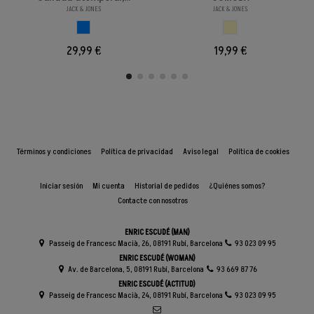
JACK & JONES
JACK & JONES
AZUL CLARO
BEIGE
29,99 €
19,99 €
Términos y condiciones
Política de privacidad
Aviso legal
Política de cookies
Iniciar sesión
Mi cuenta
Historial de pedidos
¿Quiénes somos?
Contacte con nosotros
ENRIC ESCUDÉ (MAN)
Passeig de Francesc Macià, 26, 08191 Rubí, Barcelona
93 023 09 95
ENRIC ESCUDÉ (WOMAN)
Av. de Barcelona, 5, 08191 Rubí, Barcelona
93 669 87 76
ENRIC ESCUDÉ (ACTITUD)
Passeig de Francesc Macià, 24, 08191 Rubí, Barcelona
93 023 09 95