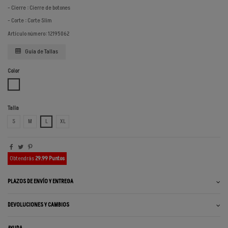
- Cierre : Cierre de botones
- Corte : Corte Slim
Artículo número: 12195062
Guía de Tallas
Color
BLANCO
Talla
S
M
L
XL
Obtendrás
29.99 Puntos
PLAZOS DE ENVÍO Y ENTREGA
DEVOLUCIONES Y CAMBIOS