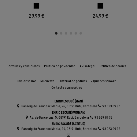
NEGRO
NEGRO
29,99 €
24,99 €
Términos y condiciones
Política de privacidad
Aviso legal
Política de cookies
Iniciar sesión
Mi cuenta
Historial de pedidos
¿Quiénes somos?
Contacte con nosotros
ENRIC ESCUDÉ (MAN)
Passeig de Francesc Macià, 26, 08191 Rubí, Barcelona
93 023 09 95
ENRIC ESCUDÉ (WOMAN)
Av. de Barcelona, 5, 08191 Rubí, Barcelona
93 669 87 76
ENRIC ESCUDÉ (ACTITUD)
Passeig de Francesc Macià, 24, 08191 Rubí, Barcelona
93 023 09 95