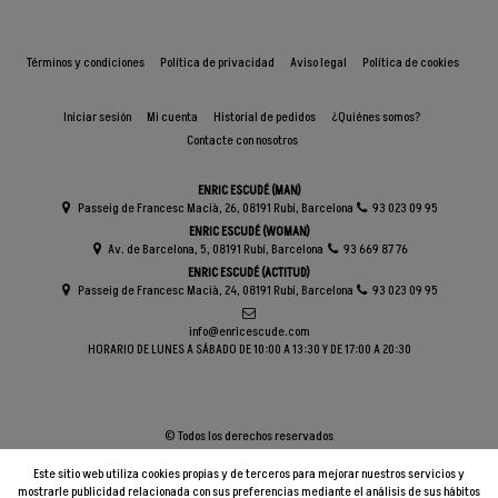
Términos y condiciones
Política de privacidad
Aviso legal
Política de cookies
Iniciar sesión
Mi cuenta
Historial de pedidos
¿Quiénes somos?
Contacte con nosotros
ENRIC ESCUDÉ (MAN)
Passeig de Francesc Macià, 26, 08191 Rubí, Barcelona
93 023 09 95
ENRIC ESCUDÉ (WOMAN)
Av. de Barcelona, 5, 08191 Rubí, Barcelona
93 669 87 76
ENRIC ESCUDÉ (ACTITUD)
Passeig de Francesc Macià, 24, 08191 Rubí, Barcelona
93 023 09 95
info@enricescude.com
HORARIO DE LUNES A SÁBADO DE 10:00 A 13:30 Y DE 17:00 A 20:30
© Todos los derechos reservados
Este sitio web utiliza cookies propias y de terceros para mejorar nuestros servicios y
mostrarle publicidad relacionada con sus preferencias mediante el análisis de sus hábitos