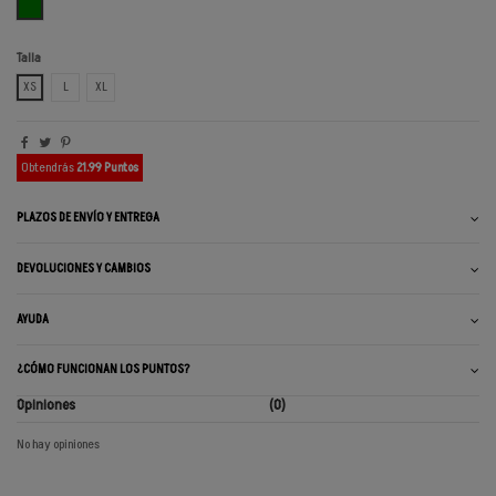
VERDE
Talla
XS
L
XL
Obtendrás
21.99 Puntos
PLAZOS DE ENVÍO Y ENTREGA
DEVOLUCIONES Y CAMBIOS
AYUDA
¿CÓMO FUNCIONAN LOS PUNTOS?
Opiniones
(0)
No hay opiniones