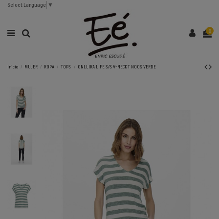
Select Language
▼
0
Inicio
MUJER
ROPA
TOPS
ONLLIRA LIFE S/S V-NECK T NOOS VERDE