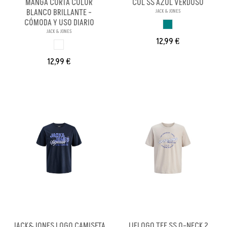
MANGA CORTA COLOR
COL SS AZUL VERDOSO
BLANCO BRILLANTE -
JACK & JONES
CÓMODA Y USO DIARIO
AZUL VERDOSO
JACK & JONES
12,99 €
BLANCO BRILL PA
12,99 €
JACK&JONES LOGO CAMISETA
JJELOGO TEE SS O-NECK 2