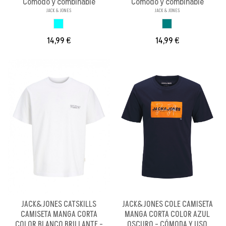
Cómodo y combinable
Cómodo y combinable
JACK & JONES
JACK & JONES
AZUL CELESTE
AZUL VERDOSO
14,99 €
14,99 €
JACK&JONES CATSKILLS
JACK&JONES COLE CAMISETA
CAMISETA MANGA CORTA
MANGA CORTA COLOR AZUL
COLOR BLANCO BRILLANTE -
OSCURO - CÓMODA Y USO