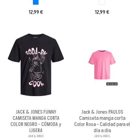
AZUL CLARO
BLANCO BRILLANX
12,99 €
12,99 €
JACK & JONES FUNNY
Jack & Jones PAULOS
CAMISETA MANGA CORTA
Camiseta manga corta
COLOR NEGRO - CÓMODA y
Color Rosa - Calidad para el
LIGERA
día a día
JACK & JONES
JACK & JONES