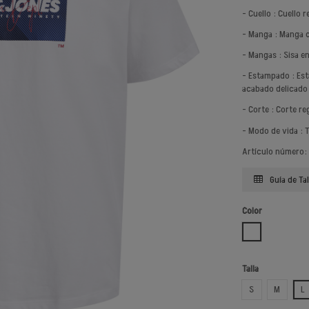
- Cuello : Cuello 
- Manga : Manga 
- Mangas : Sisa e
- Estampado : Es
acabado delicado 
- Corte : Corte re
- Modo de vida : 
Artículo número:
Guía de Tal
Color
BLANCO BRILL 
Talla
S
M
L