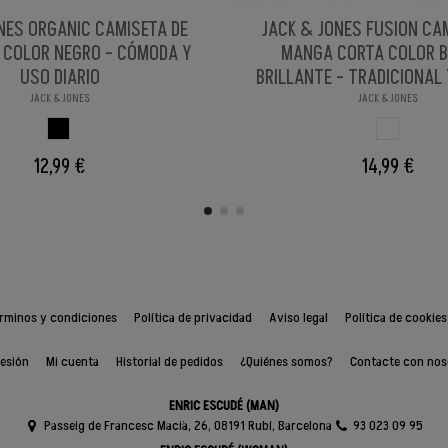
NES ORGANIC CAMISETA DE
JACK & JONES FUSION CA
 COLOR NEGRO - CÓMODA Y
MANGA CORTA COLOR 
USO DIARIO
BRILLANTE - TRADICIONAL
JACK & JONES
JACK & JONES
NEGRO
BLANCO BR
12,99 €
14,99 €
rminos y condiciones
Política de privacidad
Aviso legal
Política de cookies
sesión
Mi cuenta
Historial de pedidos
¿Quiénes somos?
Contacte con nos
ENRIC ESCUDÉ (MAN)
Passeig de Francesc Macià, 26, 08191 Rubí, Barcelona
93 023 09 95