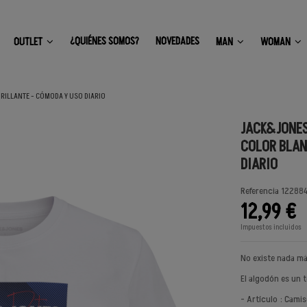
¿QUIÉNES SOMOS?
NOVEDADES
OUTLET
MAN
WOMAN
ILLANTE - CÓMODA Y USO DIARIO
JACK&JONES
COLOR BLAN
DIARIO
Referencia
122884
12,99 €
Impuestos incluidos
No existe nada má
El algodón es un 
- Artículo : Camis