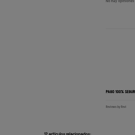
No hay opiniones
PAGO 100% SEGU
Reviews by
Revi
12 artículos relacionados: