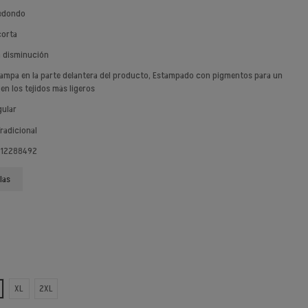
redondo
corta
n disminución
tampa en la parte delantera del producto, Estampado con pigmentos para un
en los tejidos más ligeros
gular
Tradicional
 12288492
las
PA
XL
2XL