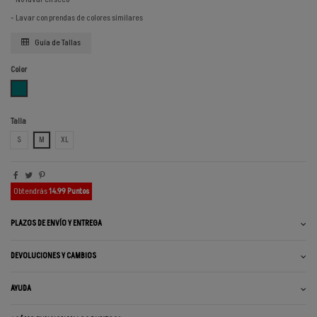
- Lavar con prendas de colores similares
Guía de Tallas
Color
AZUL VERDOSO
Talla
S
M
XL
Obtendrás
14.99 Puntos
PLAZOS DE ENVÍO Y ENTREGA
DEVOLUCIONES Y CAMBIOS
AYUDA