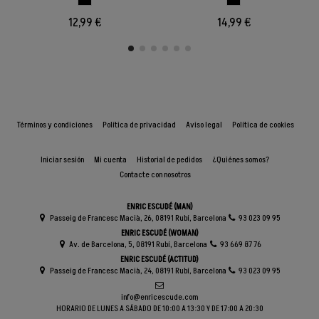
12,99 €
14,99 €
Términos y condiciones
Política de privacidad
Aviso legal
Política de cookies
Iniciar sesión
Mi cuenta
Historial de pedidos
¿Quiénes somos?
Contacte con nosotros
ENRIC ESCUDÉ (MAN)
Passeig de Francesc Macià, 26, 08191 Rubí, Barcelona
93 023 09 95
ENRIC ESCUDÉ (WOMAN)
Av. de Barcelona, 5, 08191 Rubí, Barcelona
93 669 87 76
ENRIC ESCUDÉ (ACTITUD)
Passeig de Francesc Macià, 24, 08191 Rubí, Barcelona
93 023 09 95
info@enricescude.com
HORARIO DE LUNES A SÁBADO DE 10:00 A 13:30 Y DE 17:00 A 20:30