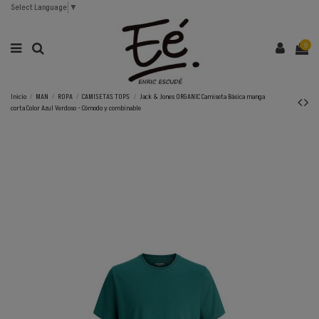
Select Language
▼
0
Inicio
MAN
ROPA
CAMISETAS TOPS
Jack & Jones ORGANIC Camiseta Básica manga
corta Color Azul Verdoso - Cómodo y combinable