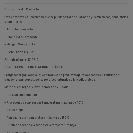
Descripción del Producto
Esta camiseta es una prenda que no puede faltar en tu armario y combina con jeans, shorts
y pantalones.
- Artículo : Camiseta
- Cuello : Cuello redondo
- Manga : Manga corta
- Corte : Corte regular
Artículo número: 12156101
CONFECCIONADO CON ALGODÓN ORGÁNICO
El algodón orgánico se cultiva sin el uso de productos químicos nocivos. El cultivo de
algodón orgánico protege los recursos naturales y la biodiversidad.
Material del tejido & Instrucciones de cuidado
- 100% Algodón orgánico
- Proceso muy suave a una temperatura máxima de 40°C
- No usar lejía
- Planchar a una temperatura máxima de 150ºC
- Se puede secar en la secadora a temperatura baja
- No lavar en seco