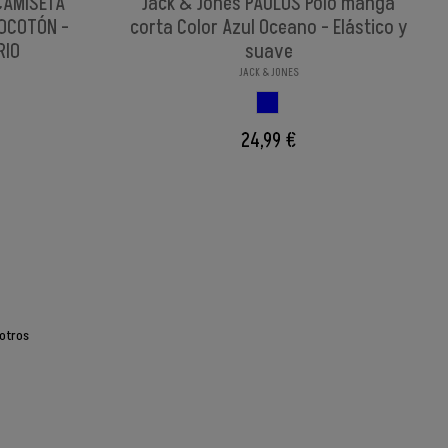
CAMISETA
Jack & Jones PAULOS Polo manga
OCOTÓN -
corta Color Azul Oceano - Elástico y
RIO
suave
JACK & JONES
N
AZUL CLASSIC
24,99 €
otros