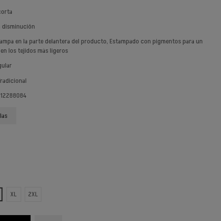
corta
n disminución
tampa en la parte delantera del producto, Estampado con pigmentos para un
en los tejidos más ligeros
gular
Tradicional
 12288084
las
ANX
XL
2XL