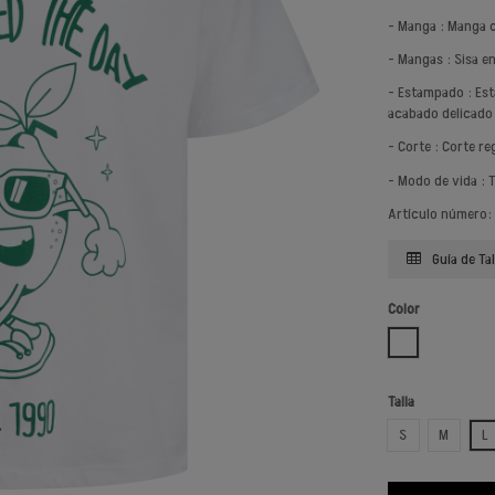
- Manga : Manga 
- Mangas : Sisa e
- Estampado : Es
acabado delicado 
- Corte : Corte re
- Modo de vida : 
Artículo número:
Guía de Tal
Color
BLANCO BRILL
Talla
S
M
L