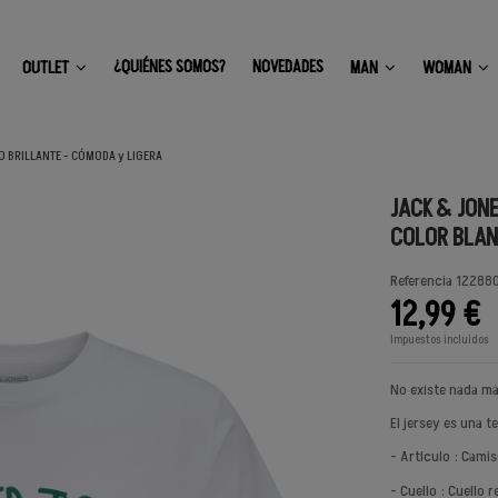
¿QUIÉNES SOMOS?
NOVEDADES
OUTLET
MAN
WOMAN
 BRILLANTE - CÓMODA y LIGERA
JACK & JON
COLOR BLAN
Referencia
122880
12,99 €
Impuestos incluidos
No existe nada má
El jersey es una t
- Artículo : Camis
- Cuello : Cuello 