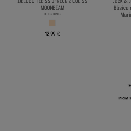
JJELOGO TEE SS O-NECK 2 COL SS
Jack & 
MOONBEAM
Básica 
Mari
JACK & JONES
MOONBEAM
12,99 €
Té
Iniciar 