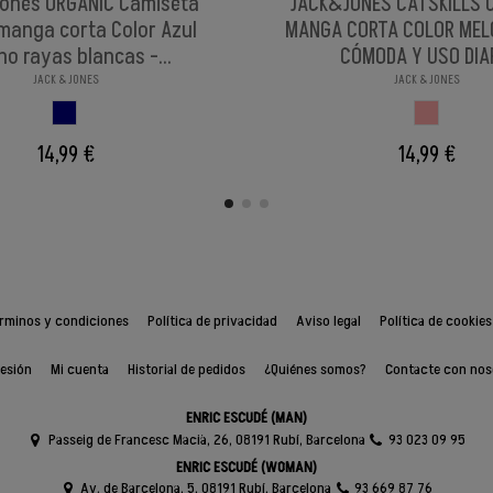
Jones ORGANIC Camiseta
JACK&JONES CATSKILLS 
manga corta Color Azul
MANGA CORTA COLOR MEL
no rayas blancas -...
CÓMODA Y USO DIA
JACK & JONES
JACK & JONES
AZUL MARINO BIG
MELOCOTO
14,99 €
14,99 €
rminos y condiciones
Política de privacidad
Aviso legal
Política de cookies
sesión
Mi cuenta
Historial de pedidos
¿Quiénes somos?
Contacte con nos
ENRIC ESCUDÉ (MAN)
Passeig de Francesc Macià, 26, 08191 Rubí, Barcelona
93 023 09 95
ENRIC ESCUDÉ (WOMAN)
Av. de Barcelona, 5, 08191 Rubí, Barcelona
93 669 87 76