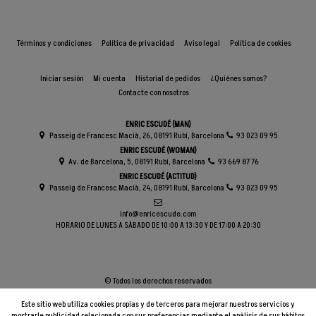
Términos y condiciones
Política de privacidad
Aviso legal
Política de cookies
Iniciar sesión
Mi cuenta
Historial de pedidos
¿Quiénes somos?
Contacte con nosotros
ENRIC ESCUDÉ (MAN)
Passeig de Francesc Macià, 26, 08191 Rubí, Barcelona
93 023 09 95
ENRIC ESCUDÉ (WOMAN)
Av. de Barcelona, 5, 08191 Rubí, Barcelona
93 669 87 76
ENRIC ESCUDÉ (ACTITUD)
Passeig de Francesc Macià, 24, 08191 Rubí, Barcelona
93 023 09 95
info@enricescude.com
HORARIO DE LUNES A SÁBADO DE 10:00 A 13:30 Y DE 17:00 A 20:30
© Todos los derechos reservados
Este sitio web utiliza cookies propias y de terceros para mejorar nuestros servicios y
mostrarle publicidad relacionada con sus preferencias mediante el análisis de sus hábitos