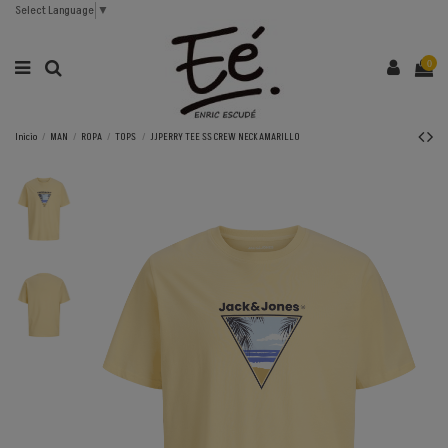
Select Language
▼
0
Inicio
MAN
ROPA
TOPS
JJPERRY TEE SS CREW NECK AMARILLO