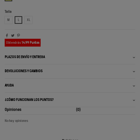
Talla
M
L
XL
Obtendrás
14.99 Puntos
PLAZOS DE ENVÍO Y ENTREGA
DEVOLUCIONES Y CAMBIOS
AYUDA
¿CÓMO FUNCIONAN LOS PUNTOS?
Opiniones
(0)
No hay opiniones