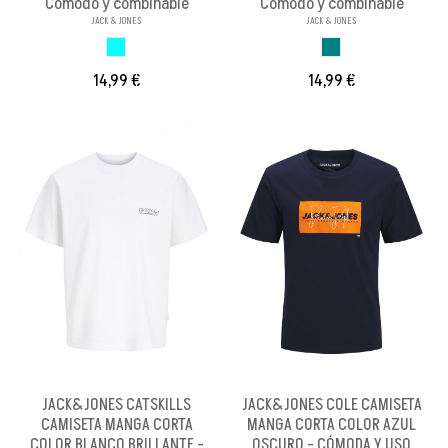
Cómodo y combinable
Cómodo y combinable
JACK & JONES
JACK & JONES
AZUL CELESTE
AZUL VERDOSO
14,99 €
14,99 €
JACK&JONES CATSKILLS
JACK&JONES COLE CAMISETA
CAMISETA MANGA CORTA
MANGA CORTA COLOR AZUL
COLOR BLANCO BRILLANTE -
OSCURO - CÓMODA Y USO