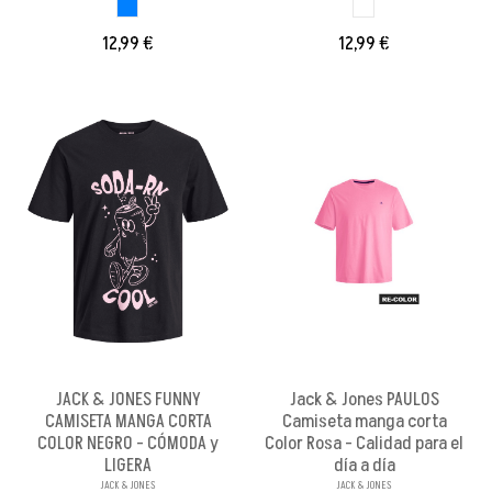
AZUL CLARO
BLANCO BRILLANX
12,99 €
12,99 €
JACK & JONES FUNNY
Jack & Jones PAULOS
CAMISETA MANGA CORTA
Camiseta manga corta
COLOR NEGRO - CÓMODA y
Color Rosa - Calidad para el
LIGERA
día a día
JACK & JONES
JACK & JONES