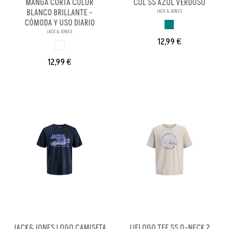
MANGA CORTA COLOR
COL SS AZUL VERDOSO
BLANCO BRILLANTE -
JACK & JONES
CÓMODA Y USO DIARIO
AZUL VERDOSO
JACK & JONES
12,99 €
BLANCO BRILL PA
12,99 €
JACK&JONES LOGO CAMISETA
JJELOGO TEE SS O-NECK 2