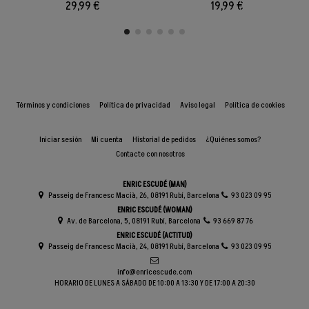
29,99 €
19,99 €
Términos y condiciones
Política de privacidad
Aviso legal
Política de cookies
Iniciar sesión
Mi cuenta
Historial de pedidos
¿Quiénes somos?
Contacte con nosotros
ENRIC ESCUDÉ (MAN)
Passeig de Francesc Macià, 26, 08191 Rubí, Barcelona
93 023 09 95
ENRIC ESCUDÉ (WOMAN)
Av. de Barcelona, 5, 08191 Rubí, Barcelona
93 669 87 76
ENRIC ESCUDÉ (ACTITUD)
Passeig de Francesc Macià, 24, 08191 Rubí, Barcelona
93 023 09 95
info@enricescude.com
HORARIO DE LUNES A SÁBADO DE 10:00 A 13:30 Y DE 17:00 A 20:30