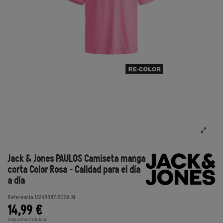
Jack & Jones PAULOS Camiseta manga
corta Color Rosa - Calidad para el día
a día
Referencia
12245087.ROSA.M
14,99 €
Impuestos incluidos