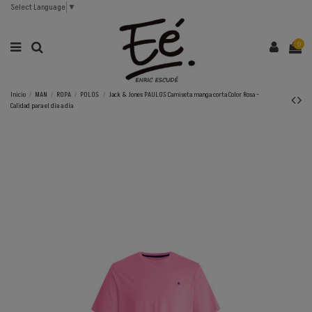
Select Language
▼
0
Inicio
MAN
ROPA
POLOS
Jack & Jones PAULOS Camiseta manga corta Color Rosa -
Calidad para el día a día