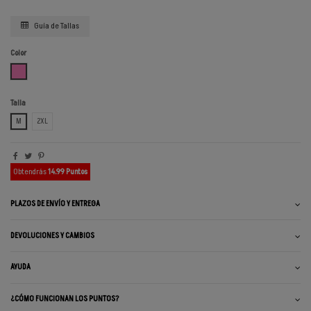
Guía de Tallas
Color
ROSA
Talla
M
2XL
Obtendrás
14.99 Puntos
PLAZOS DE ENVÍO Y ENTREGA
DEVOLUCIONES Y CAMBIOS
AYUDA
¿CÓMO FUNCIONAN LOS PUNTOS?