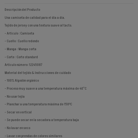
Descripción del Producto
Una camiseta de calidad para el día a día.
Tejido de jersey con una textura suave al tacto.
- Artículo : Camiseta
- Cuello : Cuello redondo
- Manga : Manga corta
- Corte : Corte standard
Artículo número: 12245087
Material del tejido & Instrucciones de cuidado
- 100% Algodón orgánico
- Proceso muy suave a una temperatura máxima de 40°C
- No usar lejía
- Planchar a una temperatura máxima de 150ºC
- Secar en vertical
- Se puede secar en la secadora a temperatura baja
- No lavar en seco
- Lavar con prendas de colores similares