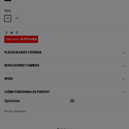
Talla
M
XL
Obtendrás
49.99 Puntos
PLAZOS DE ENVÍO Y ENTREGA
DEVOLUCIONES Y CAMBIOS
AYUDA
¿CÓMO FUNCIONAN LOS PUNTOS?
Opiniones
(0)
No hay opiniones