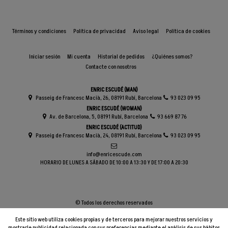
Términos y condiciones
Política de privacidad
Aviso legal
Política de cookies
Iniciar sesión
Mi cuenta
Historial de pedidos
¿Quiénes somos?
Contacte con nosotros
ENRIC ESCUDÉ (MAN)
Passeig de Francesc Macià, 26, 08191 Rubí, Barcelona
93 023 09 95
ENRIC ESCUDÉ (WOMAN)
Av. de Barcelona, 5, 08191 Rubí, Barcelona
93 669 87 76
ENRIC ESCUDÉ (ACTITUD)
Passeig de Francesc Macià, 24, 08191 Rubí, Barcelona
93 023 09 95
info@enricescude.com
HORARIO DE LUNES A SÁBADO DE 10:00 A 13:30 Y DE 17:00 A 20:30
© Todos los derechos reservados
Este sitio web utiliza cookies propias y de terceros para mejorar nuestros servicios y
mostrarle publicidad relacionada con sus preferencias mediante el análisis de sus hábitos