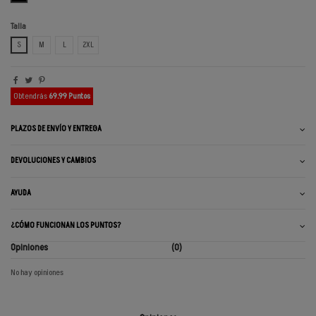
Talla
S
M
L
2XL
Obtendrás
69.99 Puntos
PLAZOS DE ENVÍO Y ENTREGA
DEVOLUCIONES Y CAMBIOS
AYUDA
¿CÓMO FUNCIONAN LOS PUNTOS?
Opiniones
(0)
No hay opiniones