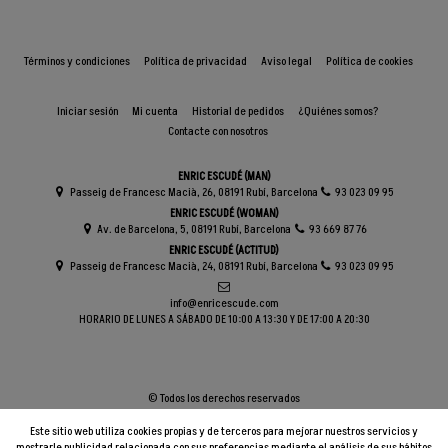
Términos y condiciones
Política de privacidad
Aviso legal
Política de cookies
Iniciar sesión
Mi cuenta
Historial de pedidos
¿Quiénes somos?
Contacte con nosotros
ENRIC ESCUDÉ (MAN)
Passeig de Francesc Macià, 26, 08191 Rubí, Barcelona
93 023 09 95
ENRIC ESCUDÉ (WOMAN)
Av. de Barcelona, 5, 08191 Rubí, Barcelona
93 669 87 76
ENRIC ESCUDÉ (ACTITUD)
Passeig de Francesc Macià, 24, 08191 Rubí, Barcelona
93 023 09 95
info@enricescude.com
HORARIO DE LUNES A SÁBADO DE 10:00 A 13:30 Y DE 17:00 A 20:30
© Todos los derechos reservados
Este sitio web utiliza cookies propias y de terceros para mejorar nuestros servicios y
mostrarle publicidad relacionada con sus preferencias mediante el análisis de sus hábitos