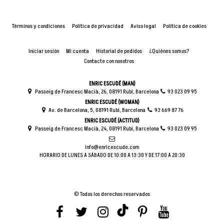
Términos y condiciones
Política de privacidad
Aviso legal
Política de cookies
Iniciar sesión
Mi cuenta
Historial de pedidos
¿Quiénes somos?
Contacte con nosotros
ENRIC ESCUDÉ (MAN)
Passeig de Francesc Macià, 26, 08191 Rubí, Barcelona
93 023 09 95
ENRIC ESCUDÉ (WOMAN)
Av. de Barcelona, 5, 08191 Rubí, Barcelona
93 669 87 76
ENRIC ESCUDÉ (ACTITUD)
Passeig de Francesc Macià, 24, 08191 Rubí, Barcelona
93 023 09 95
info@enricescude.com
HORARIO DE LUNES A SÁBADO DE 10:00 A 13:30 Y DE 17:00 A 20:30
© Todos los derechos reservados