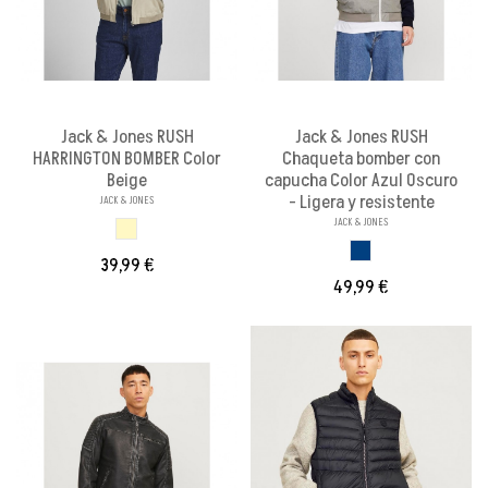
Jack & Jones RUSH
Jack & Jones RUSH
HARRINGTON BOMBER Color
Chaqueta bomber con
Beige
capucha Color Azul Oscuro
- Ligera y resistente
JACK & JONES
JACK & JONES
BEIGE
AZUL OSCURO
39,99 €
49,99 €