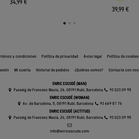
34,99 €
39,99 €
rminos y condiciones
Política de privacidad
Aviso legal
Política de cookies
sesión
Mi cuenta
Historial de pedidos
¿Quiénes somos?
Contacte con nos
ENRIC ESCUDÉ (MAN)
Passeig de Francesc Macià, 26, 08191 Rubí, Barcelona
93 023 09 95
ENRIC ESCUDÉ (WOMAN)
Av. de Barcelona, 5, 08191 Rubí, Barcelona
93 669 87 76
ENRIC ESCUDÉ (ACTITUD)
Passeig de Francesc Macià, 24, 08191 Rubí, Barcelona
93 023 09 95
info@enricescude.com