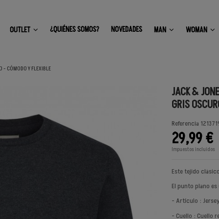
¿QUIÉNES SOMOS?
NOVEDADES
OUTLET
MAN
WOMAN
O - CÓMODO Y FLEXIBLE
JACK & JON
GRIS OSCUR
Referencia
121371
29,99 €
Impuestos incluidos
Este tejido clási
El punto plano es 
- Artículo : Jers
- Cuello : Cuello 