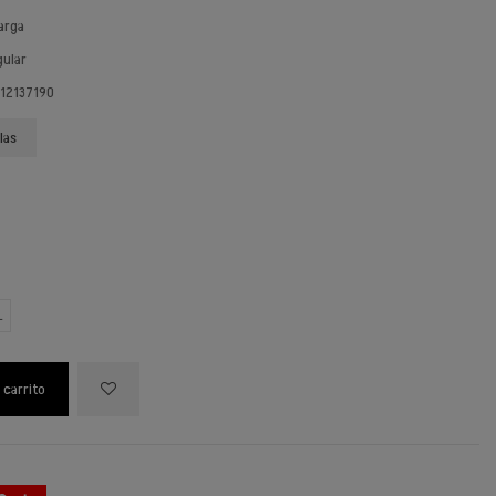
arga
gular
 12137190
las
L
 carrito