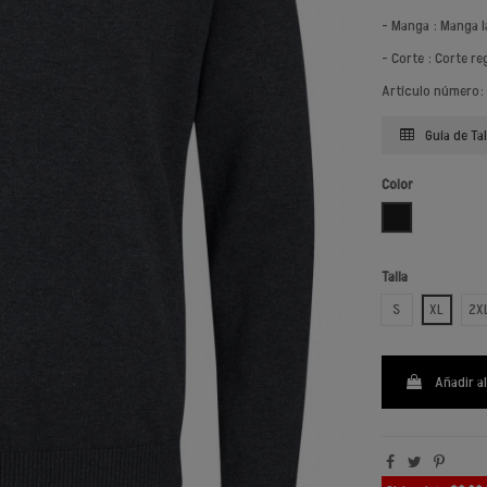
- Manga : Manga l
- Corte : Corte re
Artículo número:
Guía de Tal
Color
GRIS OSCURO
Talla
S
XL
2X
Añadir al