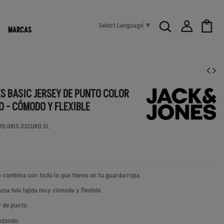
Select Language
▼
MARCAS
ES BASIC JERSEY DE PUNTO COLOR
O - CÓMODO Y FLEXIBLE
90.GRIS OSCURO.XL
co combina con todo lo que tienes en tu guardarropa.
una tela tejida muy cómoda y flexible.
ey de punto
redondo