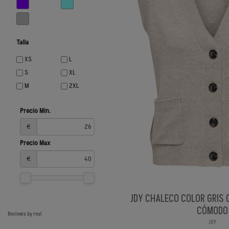
Talla
XS
L
S
XL
M
2XL
Precio Min.
€
Precio Max
€
JDY CHALECO COLOR GRIS 
CÓMODO
Reviews by
revi
JDY