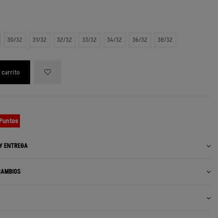
30/32
31/32
32/32
33/32
34/32
36/32
38/32
 carrito
 Puntos
 Y ENTREGA
CAMBIOS