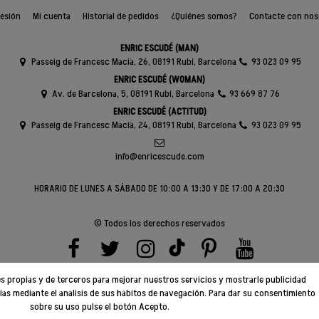
sesión
Mi cuenta
Historial de pedidos
¿Quiénes somos?
Contacte con nos
ENRIC ESCUDÉ (MAN)
Passeig de Francesc Macià, 26, 08191 Rubí, Barcelona
93 023 09 95
ENRIC ESCUDÉ (WOMAN)
Av. de Barcelona, 5, 08191 Rubí, Barcelona
93 669 87 76
ENRIC ESCUDÉ (ACTITUD)
Passeig de Francesc Macià, 24, 08191 Rubí, Barcelona
93 023 09 95
info@enricescude.com
HORARIO DE LUNES A SÁBADO DE 10:00 A 13:30 Y DE 17:00 A 20:30
© Todos los derechos reservados
ies propias y de terceros para mejorar nuestros servicios y mostrarle publicidad
ias mediante el análisis de sus hábitos de navegación. Para dar su consentimiento
sobre su uso pulse el botón Acepto.